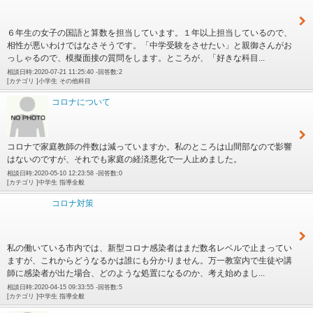
６年生の女子の国語と算数を担当しています。１年以上担当しているので、
相性が悪いわけではなさそうです。「中学受験をさせたい」と親御さんがお
っしゃるので、模擬面接の質問をします。ところが、「好きな科目...
相談日時:2020-07-21 11:25:40 -回答数:2
[カテゴリ ]小学生 その他科目
コロナについて
コロナで家庭教師の件数は減っていますか。私のところは山間部なので影響
はないのですが、それでも家庭の経済悪化で一人止めました。
相談日時:2020-05-10 12:23:58 -回答数:0
[カテゴリ ]中学生 指導全般
コロナ対策
私の働いている市内では、新型コロナ感染者はまだ数名レベルで止まってい
ますが、これからどうなるかは誰にも分かりません。万一教室内で生徒や講
師に感染者が出た場合、どのような処置になるのか、考え始めまし...
相談日時:2020-04-15 09:33:55 -回答数:5
[カテゴリ ]中学生 指導全般