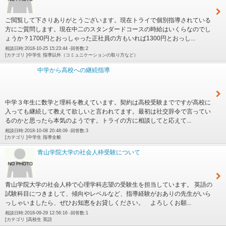
ご閲覧して下さりありがとうございます。現在トライで個別指導されている
方にご質問します。現在中二のスタンダードコースの時給はいくらなのでし
ょうか？1700円とおっしゃった正社員の方もいれば1300円とおっし...
相談日時:2018-10-25 15:23:44 -回答数:2
[カテゴリ ]中学生 指導以外（コミュニケーションの取り方など）
中学から高校への継続指導
中学３年生に数学と理科を教えています。契約は高校受験までですが高校に
入っても継続して教えて欲しいと言われてます。最初は社交辞令で言ってい
るのかと思ったら本気のようです。トライの方に相談してと応えて...
相談日時:2018-10-08 20:48:09 -回答数:3
[カテゴリ ]中学生 指導全般
青山学院大学の社会人枠受験について
青山学院大学の社会人枠で心理学科志望の受験生を担当しています。 英語の
試験科目につきまして、傾向やレベルなど、指導経験がおありの先生がいら
っしゃいましたら、ぜひお知恵をお貸しください。 よろしくお願...
相談日時:2018-09-29 12:56:16 -回答数:1
[カテゴリ ]高校生 英語