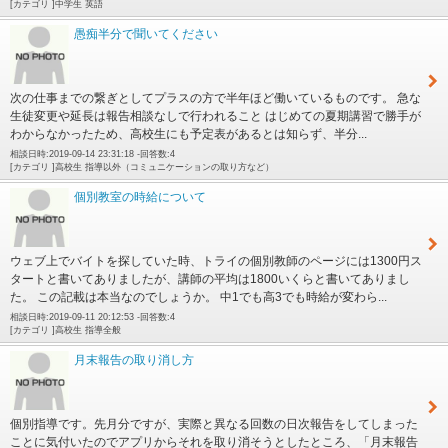
[カテゴリ ]中学生 英語
愚痴半分で聞いてください
次の仕事までの繋ぎとしてプラスの方で半年ほど働いているものです。 急な
生徒変更や延長は報告相談なしで行われること はじめての夏期講習で勝手が
わからなかったため、高校生にも予定表があるとは知らず、半分...
相談日時:2019-09-14 23:31:18 -回答数:4
[カテゴリ ]高校生 指導以外（コミュニケーションの取り方など）
個別教室の時給について
ウェブ上でバイトを探していた時、トライの個別教師のページには1300円ス
タートと書いてありましたが、講師の平均は1800いくらと書いてありまし
た。 この記載は本当なのでしょうか。 中1でも高3でも時給が変わら...
相談日時:2019-09-11 20:12:53 -回答数:4
[カテゴリ ]高校生 指導全般
月末報告の取り消し方
個別指導です。先月分ですが、実際と異なる回数の日次報告をしてしまった
ことに気付いたのでアプリからそれを取り消そうとしたところ、「月末報告