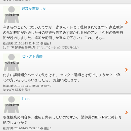
追加か前倒しか
今さらのことではないんですが、皆さんアレどう理解されてます？ 家庭教師
の規定時間が超過した分の指導報告で必ず聞かれる例のアレ 「今月の指導時
間が超過しました。追加か前倒しか選んで下さい」 これ、そも...
相談日時:2019-11-13 22:44:20 -回答数:8
[カテゴリ ]高校生 指導以外（コミュニケーションの取り方など）
セレクト講師
たまに講師紹介ページで見かける、 セレクト講師とは何でしょうか？ ご存
じの方いらっしゃいましたら、 お願い致します。
相談日時:2019-11-04 07:55:34 -回答数:0
[カテゴリ ]高校生 英語
Try it
映像授業の内容を、生徒と共有したいのですが、 講師用のID・PWは発行可
能でしょうか？
相談日時:2019-09-25 05:59:18 -回答数:3