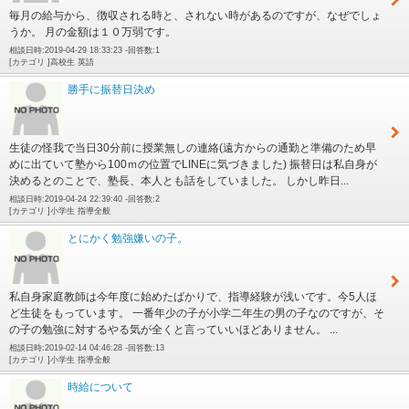
毎月の給与から、徴収される時と、されない時があるのですが、なぜでしょ
うか。 月の金額は１０万弱です。
相談日時:2019-04-29 18:33:23 -回答数:1
[カテゴリ ]高校生 英語
勝手に振替日決め
生徒の怪我で当日30分前に授業無しの連絡(遠方からの通勤と準備のため早
めに出ていて塾から100ｍの位置でLINEに気づきました) 振替日は私自身が
決めるとのことで、塾長、本人とも話をしていました。 しかし昨日...
相談日時:2019-04-24 22:39:40 -回答数:2
[カテゴリ ]小学生 指導全般
とにかく勉強嫌いの子。
私自身家庭教師は今年度に始めたばかりで、指導経験が浅いです。今5人ほ
ど生徒をもっています。 一番年少の子が小学二年生の男の子なのですが、そ
の子の勉強に対するやる気が全くと言っていいほどありません。 ...
相談日時:2019-02-14 04:46:28 -回答数:13
[カテゴリ ]小学生 指導全般
時給について