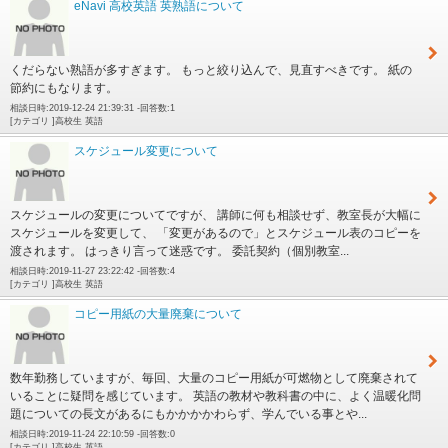
eNavi 高校英語 英熟語について
くだらない熟語が多すぎます。 もっと絞り込んで、見直すべきです。 紙の
節約にもなります。
相談日時:2019-12-24 21:39:31 -回答数:1
[カテゴリ ]高校生 英語
スケジュール変更について
スケジュールの変更についてですが、 講師に何も相談せず、教室長が大幅に
スケジュールを変更して、 「変更があるので」とスケジュール表のコピーを
渡されます。 はっきり言って迷惑です。 委託契約（個別教室...
相談日時:2019-11-27 23:22:42 -回答数:4
[カテゴリ ]高校生 英語
コピー用紙の大量廃棄について
数年勤務していますが、毎回、大量のコピー用紙が可燃物として廃棄されて
いることに疑問を感じています。 英語の教材や教科書の中に、よく温暖化問
題についての長文があるにもかかかかわらず、学んでいる事とや...
相談日時:2019-11-24 22:10:59 -回答数:0
[カテゴリ ]高校生 英語